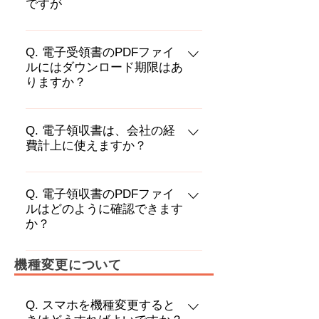
ですが
転送頂けます。
電子受領書の宛名は空欄で発行され
ます。印刷しご自分で宛名を記載く
Q. 電子受領書のPDFファイ
ルにはダウンロード期限はあ
ださい。
りますか？
電子受領書は発行から2年間ダウンロ
ード可能となります。
Q. 電子領収書は、会社の経
費計上に使えますか？
会社の個別ルールによりますのでお
客様ご自身であらかじめご確認をお
Q. 電子領収書のPDFファイ
ルはどのように確認できます
願いします。
か？
Android端末の場合：以下の2通りの
機種変更について
方法で確認することができます。 ①
ダウンロード通知から領収書を確認
Q. スマホを機種変更すると
する ②端末のダウンロードフォルダ