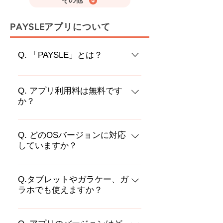
その他
​PAYSLEアプリについて
Q. 「PAYSLE」とは？
「PAYSLE」は、商品購入や請求の
お支払い方法としてPAYSLEをご利
Q. アプリ利用料は無料です
か？
用いただくことで、スマートフォン
に電子バーコードを表示し、コンビ
無料です。（別途通信料はかかりま
ニにて現金でお支払いいただけるサ
す。）
Q. どのOSバージョンに対応
ービスです。 ※PAYSLEアプリご利
していますか？
用の場合は事前にダウンロード・ア
カウント登録をお願いします。 イン
iOS, Androidどちらも利用頂けます。
ターネットショッピングや通販での
対応OSバージョンはAndroid13.0以
Q.タブレットやガラケー、ガ
PAYSLEアプリのご利用の例 ①支払
ラホでも使えますか？
降、iOS18以降です。
い方法にPAYSLEを選択 ②PAYSLE
アカウントの認証 ③アプリ内で支払
スマートフォン以外では、原則ご利
いたい請求を選択 ④支払（収納代
用頂けません。 本サービスでは、携