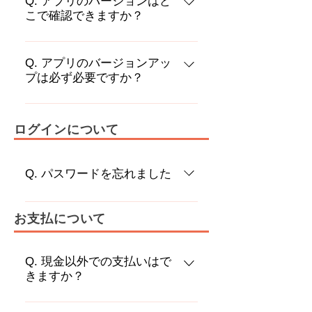
Q. アプリのバージョンはど
行）画面を表示 ⑤コンビニでお支払
こで確認できますか？
帯通信キャリアから発売されている
い 詳細なPAYSLEアプリの使い方は
スマートフォンで動作確認を行って
「設定＞このアプリについて」より
以下をご確認ください。
おり、以下OSバージョンを推奨して
ご確認ください。
Q. アプリのバージョンアッ
https://www.paysle.biz/how
おります。 ・Android：13.0以降 ・
プは必ず必要ですか？
iOS：18以降
古いバージョンをお使いになること
でバグや不具合などが生じる可能性
ログインについて
があります。アプリを快適にご利用
頂くため、お手数ですがアップデー
Q. パスワードを忘れました
トにご協力をお願いします。
パスワード入力画面に表示される
お支払について
「パスワードを忘れた方はこちら」
からお手続きください。
Q. 現金以外での支払いはで
きますか？
原則、現金以外でのお支払いはでき