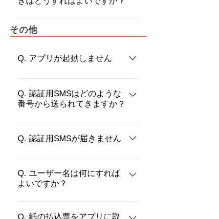
きはどうすればよいですか？
内で確認する 端末のファイルアプリ
（※）＞ダウンロード（※）で領収
電話番号が変わる場合、変わらない
書のPDFファイルを確認することが
その他
場合でお手続きが異なります。 電話
できます。 ※端末によって名称が異
番号が変わる場合：あらかじめアカ
なる場合があります。（例：ダウン
ウントの引継ぎ設定をしてくださ
Q. アプリが起動しません
ロード、Download、など） iPhone
い。アカウントの引継ぎは「設定＞
端末の場合：以下の2通りの方法で確
アカウント」から設定いただけま
まずは、下記の手順をお試しくださ
認することができます。 ①ダウンロ
す。 電話番号が変わらない場合（同
い。 ①スマートフォンを再起動する
Q. 認証用SMSはどのような
ード後に自動で表示される画面で確
番号から送られてきますか？
一番号での機種変更）：新しいスマ
②通信環境の安定した場所で利用す
認する ②PDFファイルを画面で確認
ートフォンからログイン頂ければ引
る ③起動中の他のアプリを終了する
した後、ファイルアプリに保存して
認証用SMSは以下番号から送信され
き続き同じデータをご利用できま
④アプリを再インストールしてログ
確認する
ます。 docomo、au、Rakuten
Q. 認証用SMSが届きません
す。
インしなおす 上記をお試しいただい
Mobile：0344055469 SoftBank：
ても、改善されない場合はPAYSLE
21053 ※上記キャリア以外をご利用
以下の場合、SMSが届かない場合が
お問合せ窓口までお問合せくださ
の場合でも、上記いずれかの番号か
あります。お手数ですが、原因をご
Q. ユーザー名は何にすれば
い。
ら送信されます。 当社のSMSは、上
よいですか？
確認いただき、再度お試しくださ
記の送信元表示番号以外からは送信
い。 ①SMSの受信拒否設定をしてい
ユーザー名は自由にご入力いただい
しません。 また、当社からのSMSに
る →キャリアのSMS拒否設定を一
て問題ありません。アプリ内でのご
Q. 紙の払込票をアプリに取
てログイン・情報入力をお願いする