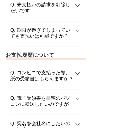
ません。 ただし、セブン-イレブン
Q. 未支払いの請求を削除し
たいです
はnanaco（電子マネー）でお支払い
いただけます。（※） ※お支払いい
PAYSLEアプリでの請求の削除は出
ただく料金の種類によっては、上記
来かねます。 お手数ですが、実際に
Q. 期限が過ぎてしまってい
支払い方法がお取り扱いできず、現
ても支払いは可能ですか？
商品購入やサービスのお支払いを行
金でのお支払いとなる場合がござい
ったサービス・企業さまにお問合せ
ます。 ※お支払い可能な支払い方法
期限を過ぎてしまった請求での支払
をお願いします。
は予告なく変更となる可能性があり
お支払履歴について
いは出来かねます。 お手数ですが、
ます。詳しくはコンビニへお問い合
実際に商品購入やサービスのお支払
わせください。
いを行ったサービス・企業さまにお
Q. コンビニで支払った際、
問合せをお願いします。
紙の受領書はもらえますか？
PAYSLEアプリでお支払い頂いた場
合、支払い済みの確証としてアプリ
Q. 電子受領書を自宅のパソ
コンに転送したいのですが
内で電子受領書を発行しており、紙
の受領書は発行されません。
PDFファイルにてダウンロードした
後、お手持ちのスマートフォンから
Q. 宛名を会社名にしたいの