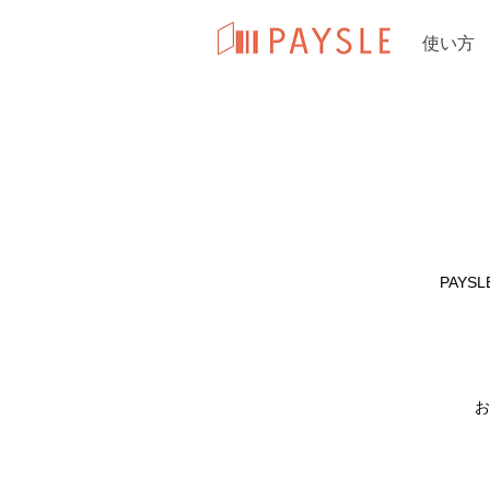
使い方
PAY
お